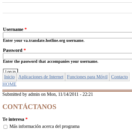
Skip to main content
Username
*
Enter your va.translate.hotline.org username.
Password
*
Enter the password that accompanies your username.
Inicio
Aplicaciones de Internet
Funciones para Móvil
Contacto
HOME
YOU ARE HERE
Submitted by
admin
on Mon, 11/14/2011 - 22:21
CONTÁCTANOS
Te interesa
*
Más información acerca del programa